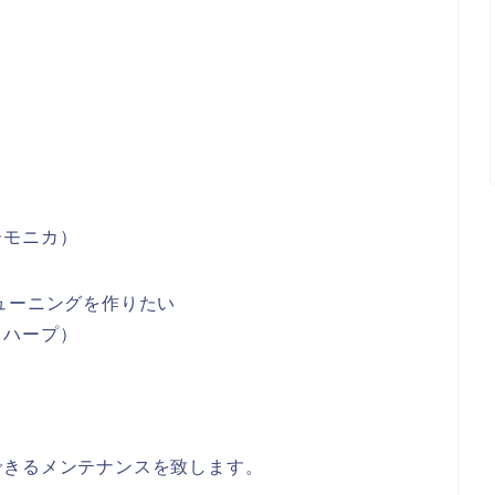
ーモニカ）
ューニングを作りたい
スハープ）
。
できるメンテナンスを致します。