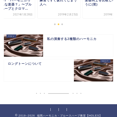
L.67「ハーモニカっ
練習ですぐ疲れてしまう
楽器同士を比較しな
どんな楽器？」〜ブル
人へ
うに(笑)
ハープとクロマ...
2021年1月28日
2019年2月23日
2019年2
私の演奏する2種類のハーモニカ
ロングトーンについて
2019–2026 福岡ハーモニカ・ブルースハープ教室【HOLES】