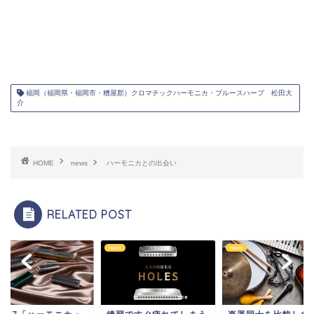
福岡（福岡県・福岡市・糟屋郡）クロマチックハーモニカ・ブルースハープ 松田大
介
HOME
news
ハーモニカとの出会い
RELATED POST
news
news