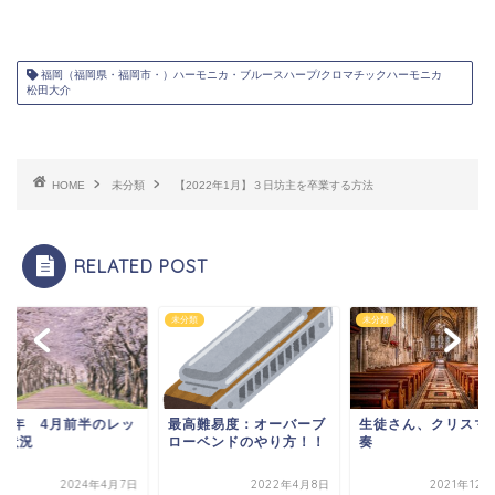
福岡（福岡県・福岡市・）ハーモニカ・ブルースハープ/クロマチックハーモニカ
松田大介
HOME
未分類
【2022年1月】３日坊主を卒業する方法
RELATED POST
類
未分類
未分類
024年 4月前半のレッ
最高難易度：オーバーブ
生徒さん、クリスマ
ン状況
ローベンドのやり方！！
奏
2024年4月7日
2022年4月8日
2021年12